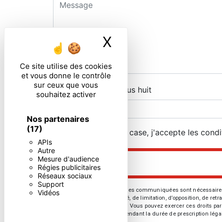
X
Masquer le ban
Ce site utilise des cookies
et vous donne le contrôle
sur ceux que vous
Combien font six plus huit
souhaitez activer
Nos partenaires
(17)
En cochant cette case, j'accepte les condi
APIs
Autre
Mesure d'audience
Régies publicitaires
Réseaux sociaux
Support
** Les données personnelles communiquées sont nécessaires aux 
Vidéos
d’effacement, de portabilité, de limitation, d’opposition, de re
vos données post-mortem. Vous pouvez exercer ces droits par v
de prise de contact puis pendant la durée de prescription léga