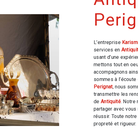
Perig
L’entreprise
Karism
services en
Antiqui
usant d’une expérien
mettons tout en oeu
accompagnons ainsi
sommes à l’écoute 
Perignat
, nous som
transmettre les ren
de
Antiquité
. Notre
partager avec vous 
réussir. Toute notre
propreté et rigueur.