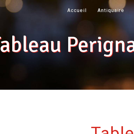
Accueil
Antiquaire
ableau Perign
Table