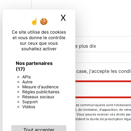
X
Masquer le ban
Ce site utilise des cookies
et vous donne le contrôle
sur ceux que vous
Combien font quatre plus dix
souhaitez activer
Nos partenaires
(17)
En cochant cette case, j'accepte les condi
APIs
Autre
Mesure d'audience
Régies publicitaires
Réseaux sociaux
Support
** Les données personnelles communiquées sont nécessaires aux 
Vidéos
d’effacement, de portabilité, de limitation, d’opposition, de re
vos données post-mortem. Vous pouvez exercer ces droits par v
de prise de contact puis pendant la durée de prescription léga
Tout accepter