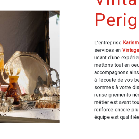
Perig
L’entreprise
Karism
services en
Vintag
usant d’une expérien
mettons tout en oeu
accompagnons ainsi
à l’écoute de vos b
sommes à votre dis
renseignements néc
métier est avant to
renforce encore plus
équipe est qualifiée