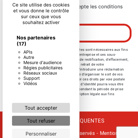
Ce site utilise des cookies
En cochant cette case, j'accepte les conditions
et vous donne le contrôle
particulières ci-dessous **
sur ceux que vous
souhaitez activer
ENVOYER
Nos partenaires
(17)
** Les données personnelles communiquées sont nécessaires aux fins
APIs
de vous contacter. Elles sont destinées à l'entreprise et ses sous-
Autre
traitants. Vous disposez de droits d’accès, de rectification, d’effacement,
Mesure d'audience
de portabilité, de limitation, d’opposition, de retrait de votre
Régies publicitaires
consentement à tout moment et du droit d’introduire une réclamation
Réseaux sociaux
auprès d’une autorité de contrôle, ainsi que d’organiser le sort de vos
Support
données post-mortem. Vous pouvez exercer ces droits par voie postale
Vidéos
ou par courrier électronique. Un justificatif d'identité pourra vous être
demandé. Nous conservons vos données pendant la période de prise
de contact puis pendant la durée de prescription légale aux fins
probatoires et de gestion des contentieux.
Tout accepter
RECHERCHES FRÉQUENTES
Tout refuser
©
Vistalid
- 2026 - Tous droits réservés -
Mentions
Personnaliser