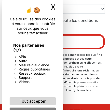
X
Masquer le ban
Ce site utilise des cookies
En cochant cette case, j'accepte les conditions
et vous donne le contrôle
particulières ci-dessous **
sur ceux que vous
souhaitez activer
ENVOYER
Nos partenaires
(17)
** Les données personnelles communiquées sont nécessaires aux fins
APIs
de vous contacter. Elles sont destinées à l'entreprise et ses sous-
Autre
traitants. Vous disposez de droits d’accès, de rectification, d’effacement,
Mesure d'audience
de portabilité, de limitation, d’opposition, de retrait de votre
Régies publicitaires
consentement à tout moment et du droit d’introduire une réclamation
Réseaux sociaux
auprès d’une autorité de contrôle, ainsi que d’organiser le sort de vos
Support
données post-mortem. Vous pouvez exercer ces droits par voie postale
Vidéos
ou par courrier électronique. Un justificatif d'identité pourra vous être
demandé. Nous conservons vos données pendant la période de prise
de contact puis pendant la durée de prescription légale aux fins
probatoires et de gestion des contentieux.
Tout accepter