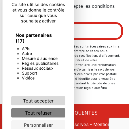
Ce site utilise des cookies
En cochant cette case, j'accepte les conditions
et vous donne le contrôle
particulières ci-dessous **
sur ceux que vous
souhaitez activer
ENVOYER
Nos partenaires
(17)
** Les données personnelles communiquées sont nécessaires aux fins
APIs
de vous contacter. Elles sont destinées à l'entreprise et ses sous-
Autre
traitants. Vous disposez de droits d’accès, de rectification, d’effacement,
Mesure d'audience
de portabilité, de limitation, d’opposition, de retrait de votre
Régies publicitaires
consentement à tout moment et du droit d’introduire une réclamation
Réseaux sociaux
auprès d’une autorité de contrôle, ainsi que d’organiser le sort de vos
Support
données post-mortem. Vous pouvez exercer ces droits par voie postale
Vidéos
ou par courrier électronique. Un justificatif d'identité pourra vous être
demandé. Nous conservons vos données pendant la période de prise
de contact puis pendant la durée de prescription légale aux fins
probatoires et de gestion des contentieux.
Tout accepter
RECHERCHES FRÉQUENTES
Tout refuser
©
Vistalid
- 2026 - Tous droits réservés -
Mentions
Personnaliser