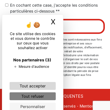
En cochant cette case, j'accepte les conditions
particulières ci-dessous **
X
Masquer le ban
ENVOYER
Ce site utilise des cookies
et vous donne le contrôle
** Les données personnelles communiquées sont nécessaires aux fins
sur ceux que vous
de vous contacter. Elles sont destinées à l'entreprise et ses sous-
souhaitez activer
traitants. Vous disposez de droits d’accès, de rectification, d’effacement,
de portabilité, de limitation, d’opposition, de retrait de votre
consentement à tout moment et du droit d’introduire une réclamation
Nos partenaires
(3)
auprès d’une autorité de contrôle, ainsi que d’organiser le sort de vos
données post-mortem. Vous pouvez exercer ces droits par voie postale
Mesure d'audience
ou par courrier électronique. Un justificatif d'identité pourra vous être
demandé. Nous conservons vos données pendant la période de prise
de contact puis pendant la durée de prescription légale aux fins
probatoires et de gestion des contentieux.
Tout accepter
RECHERCHES FRÉQUENTES
Tout refuser
©
Vistalid
- 2026 - Tous droits réservés -
Mentions
Personnaliser