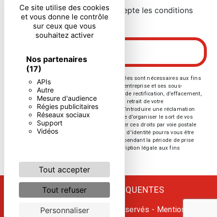
Ce site utilise des cookies
En cochant cette case, j'accepte les conditions
et vous donne le contrôle
particulières ci-dessous **
sur ceux que vous
souhaitez activer
ENVOYER
Nos partenaires
(17)
** Les données personnelles communiquées sont nécessaires aux fins
APIs
de vous contacter. Elles sont destinées à l'entreprise et ses sous-
Autre
traitants. Vous disposez de droits d’accès, de rectification, d’effacement,
Mesure d'audience
de portabilité, de limitation, d’opposition, de retrait de votre
Régies publicitaires
consentement à tout moment et du droit d’introduire une réclamation
Réseaux sociaux
auprès d’une autorité de contrôle, ainsi que d’organiser le sort de vos
Support
données post-mortem. Vous pouvez exercer ces droits par voie postale
Vidéos
ou par courrier électronique. Un justificatif d'identité pourra vous être
demandé. Nous conservons vos données pendant la période de prise
de contact puis pendant la durée de prescription légale aux fins
probatoires et de gestion des contentieux.
Tout accepter
RECHERCHES FRÉQUENTES
Tout refuser
©
Vistalid
- 2026 - Tous droits réservés -
Mentions
Personnaliser