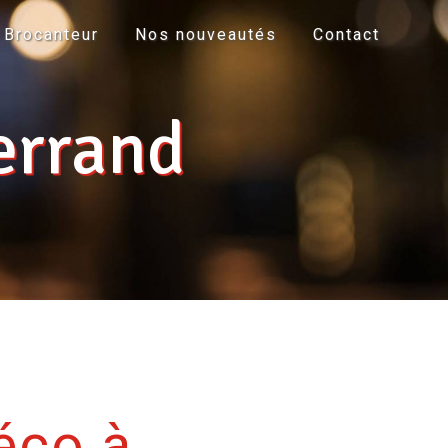
Brocanteur
Nos nouveautés
Contact
errand
éco à