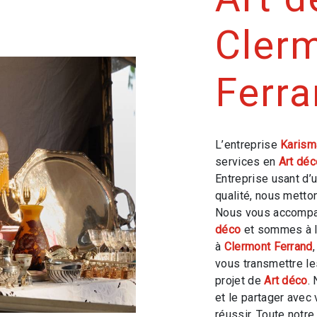
Cler
Ferr
L’entreprise
Karism
services en
Art déc
Entreprise usant d’
qualité, nous metto
Nous vous accompag
déco
et sommes à l’
à
Clermont Ferrand
vous transmettre l
projet de
Art déco
.
et le partager avec
réussir. Toute notre