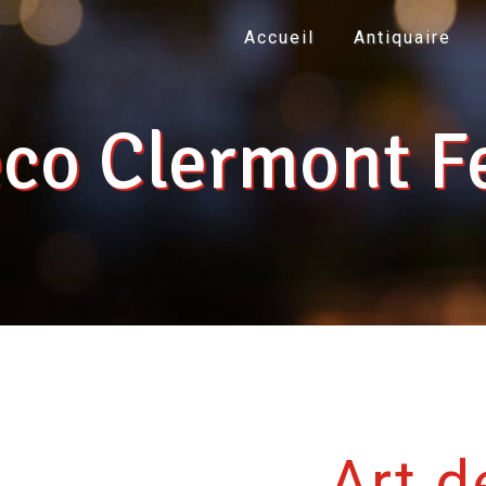
Accueil
Antiquaire
éco Clermont F
Art d