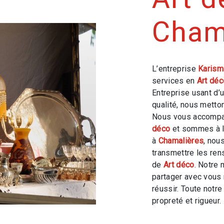
Cham
L’entreprise
Karism
services en
Art déc
Entreprise usant d’
qualité, nous metto
Nous vous accompag
déco
et sommes à l’
à
Chamalières
, nou
transmettre les ren
de
Art déco
. Notre 
partager avec vous 
réussir. Toute notre
propreté et rigueur.