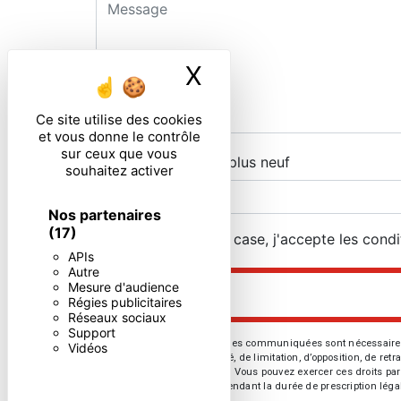
X
Masquer le ban
Ce site utilise des cookies
et vous donne le contrôle
sur ceux que vous
Combien font trois plus neuf
souhaitez activer
Nos partenaires
(17)
En cochant cette case, j'accepte les condi
APIs
Autre
Mesure d'audience
Régies publicitaires
Réseaux sociaux
Support
** Les données personnelles communiquées sont nécessaires aux 
Vidéos
d’effacement, de portabilité, de limitation, d’opposition, de re
vos données post-mortem. Vous pouvez exercer ces droits par v
de prise de contact puis pendant la durée de prescription léga