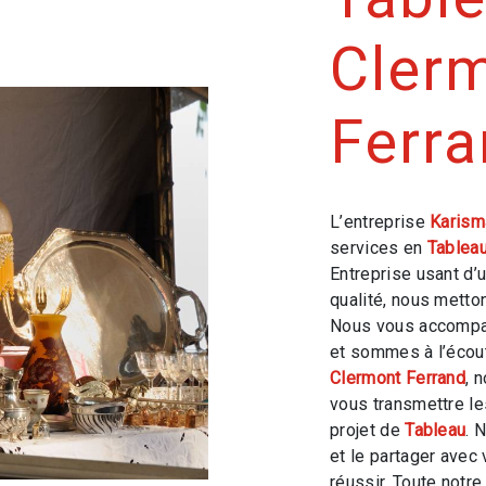
Cler
Ferr
L’entreprise
Karism
services en
Tablea
Entreprise usant d’
qualité, nous metto
Nous vous accompag
et sommes à l’écout
Clermont Ferrand
, 
vous transmettre l
projet de
Tableau
. 
et le partager avec
réussir. Toute notre