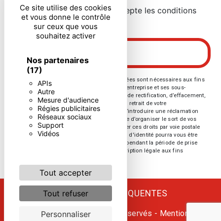
Ce site utilise des cookies
En cochant cette case, j'accepte les conditions
et vous donne le contrôle
particulières ci-dessous **
sur ceux que vous
souhaitez activer
ENVOYER
Nos partenaires
(17)
** Les données personnelles communiquées sont nécessaires aux fins
APIs
de vous contacter. Elles sont destinées à l'entreprise et ses sous-
Autre
traitants. Vous disposez de droits d’accès, de rectification, d’effacement,
Mesure d'audience
de portabilité, de limitation, d’opposition, de retrait de votre
Régies publicitaires
consentement à tout moment et du droit d’introduire une réclamation
Réseaux sociaux
auprès d’une autorité de contrôle, ainsi que d’organiser le sort de vos
Support
données post-mortem. Vous pouvez exercer ces droits par voie postale
Vidéos
ou par courrier électronique. Un justificatif d'identité pourra vous être
demandé. Nous conservons vos données pendant la période de prise
de contact puis pendant la durée de prescription légale aux fins
probatoires et de gestion des contentieux.
Tout accepter
RECHERCHES FRÉQUENTES
Tout refuser
©
Vistalid
- 2026 - Tous droits réservés -
Mentions
Personnaliser