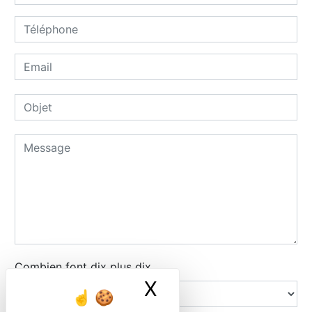
Combien font dix plus dix
X
Masquer le ban