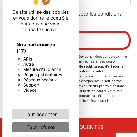
Ce site utilise des cookies
En cochant cette case, j'accepte les conditions
et vous donne le contrôle
particulières ci-dessous **
sur ceux que vous
souhaitez activer
ENVOYER
Nos partenaires
(17)
** Les données personnelles communiquées sont nécessaires aux fins
APIs
de vous contacter. Elles sont destinées à l'entreprise et ses sous-
Autre
traitants. Vous disposez de droits d’accès, de rectification, d’effacement,
Mesure d'audience
de portabilité, de limitation, d’opposition, de retrait de votre
Régies publicitaires
consentement à tout moment et du droit d’introduire une réclamation
Réseaux sociaux
auprès d’une autorité de contrôle, ainsi que d’organiser le sort de vos
Support
données post-mortem. Vous pouvez exercer ces droits par voie postale
Vidéos
ou par courrier électronique. Un justificatif d'identité pourra vous être
demandé. Nous conservons vos données pendant la période de prise
de contact puis pendant la durée de prescription légale aux fins
probatoires et de gestion des contentieux.
Tout accepter
RECHERCHES FRÉQUENTES
Tout refuser